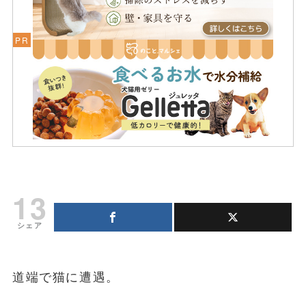
13
シェア
道端で猫に遭遇。