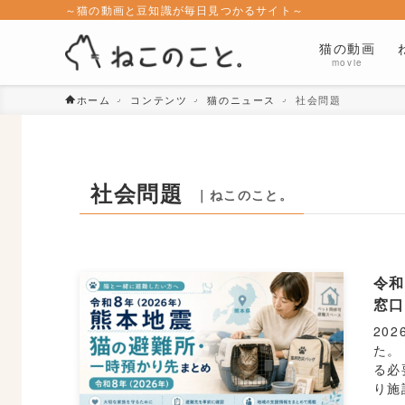
～猫の動画と豆知識が毎日見つかるサイト～
猫の動画
movie
ホーム
コンテンツ
猫のニュース
社会問題
社会問題
｜ねこのこと。
令和
窓
20
た。
る必
り施