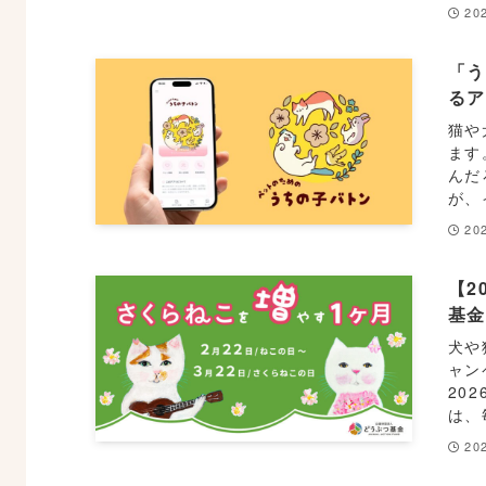
202
「う
る
猫や
ます
んだ
が、
202
【2
基
犬や
ャン
20
は、
202