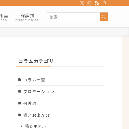
用品
保護猫
oods
protection-cat
コラムカテゴリ
コラム一覧
談
プロモーション
保護猫
猫とお出かけ
か
猫とホテル