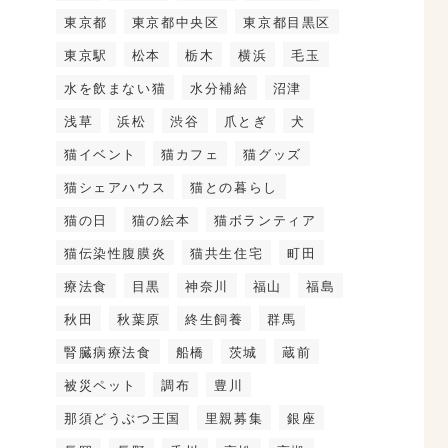
東京都
東京都中央区
東京都目黒区
東京駅
松本
栃木
横浜
毛玉
水を飲まない猫
水分補給
沼津
浅草
浜松
渋谷
爪とぎ
犬
猫イベント
猫カフェ
猫グッズ
猫シェアハウス
猫との暮らし
猫の日
猫の絵本
猫ボランティア
猫伝染性腹膜炎
猫共生住宅
町田
療法食
目黒
神奈川
福山
福島
秋田
秋葉原
終生飼養
群馬
腎臓病療法食
船橋
茨城
蔵前
被災ペット
調布
豊川
那須どうぶつ王国
里親募集
銀座