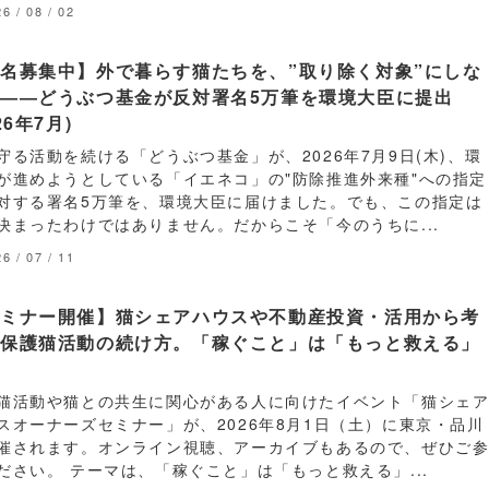
6 / 08 / 02
名募集中】外で暮らす猫たちを、”取り除く対象”にしな
――どうぶつ基金が反対署名5万筆を環境大臣に提出
26年7月)
守る活動を続ける「どうぶつ基金」が、2026年7月9日(木)、環
が進めようとしている「イエネコ」の"防除推進外来種"への指定
対する署名5万筆を、環境大臣に届けました。でも、この指定は
決まったわけではありません。だからこそ「今のうちに...
6 / 07 / 11
セミナー開催】猫シェアハウスや不動産投資・活用から考
る保護猫活動の続け方。「稼ぐこと」は「もっと救える」
と
猫活動や猫との共生に関心がある人に向けたイベント「猫シェ
スオーナーズセミナー」が、2026年8月1日（土）に東京・品川
催されます。オンライン視聴、アーカイブもあるので、ぜひご
ださい。 テーマは、「稼ぐこと」は「もっと救える」...