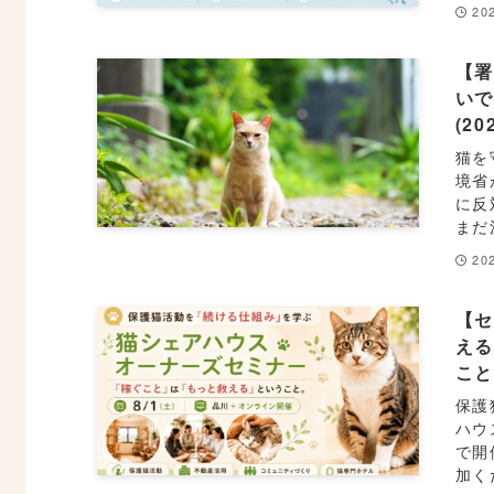
202
【署
いで
(20
猫を
境省
に反
まだ
202
【
え
こ
保護
ハウ
で開
加く