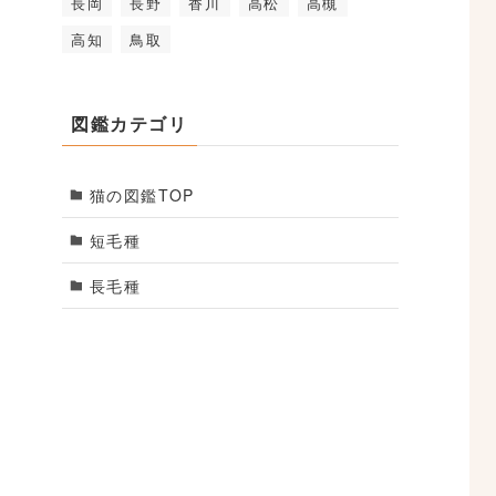
長岡
長野
香川
高松
高槻
高知
鳥取
図鑑カテゴリ
猫の図鑑TOP
短毛種
長毛種