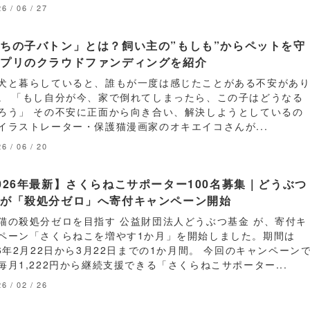
6 / 06 / 27
ちの子バトン」とは？飼い主の”もしも”からペットを守
アプリのクラウドファンディングを紹介
犬と暮らしていると、誰もが一度は感じたことがある不安があ
。 「もし自分が今、家で倒れてしまったら、この子はどうなる
ろう」 その不安に正面から向き合い、解決しようとしているの
イラストレーター・保護猫漫画家のオキエイコさんが...
6 / 06 / 20
026年最新】さくらねこサポーター100名募集｜どうぶつ
金が「殺処分ゼロ」へ寄付キャンペーン開始
猫の殺処分ゼロを目指す 公益財団法人どうぶつ基金 が、寄付キ
ペーン「さくらねこを増やす1か月」を開始しました。期間は
26年2月22日から3月22日までの1か月間。 今回のキャンペーン
毎月1,222円から継続支援できる「さくらねこサポーター...
6 / 02 / 26