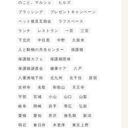
のこと。マルシェ
ヒルズ
ブラッシング
プレゼントキャンペーン
ペット後見互助会
ラフスペース
ランチ
レストラン
一宮
三宮
下北沢
中目黒
中野
久留米
人と動物の共生センター
保護猫
保護猫カフェ
保護猫団体
保護猫譲渡会
健康ケア
八戸
八重洲地下街
北九州
北千住
原宿
吉祥寺
名取
和歌山
天王寺
宇部
宮城
小山
山口
山梨
岐阜
岡崎
岩手
帯広
弘前
愛猫
愛知
所沢
換毛期
新潟
明石
春日井
木更津
東京上野