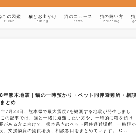
ねこの図鑑
猫とお出かけ
猫のニュース
猫の飼い方
猫
zukan
outing
news
breeding
g
8年熊本地震｜猫の一時預かり・ペット同伴避難所・相
口まとめ
26年7月28日、熊本県で最大震度7を観測する地震が発生しまし
 この記事では、猫と一緒に避難したい方や、一時的に猫を預け
要がある方に向けて、熊本県内のペット同伴避難場所、一時預
設、支援物資の提供場所、相談窓口をまとめています。 C...