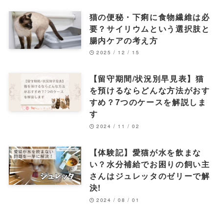
猫の便秘・下痢に食物繊維は必
要？サイリウムという選択肢と
腸内ケアの考え方
2025 / 12 / 15
【留守期間/状況別早見表】猫
を預けるならどんな方法がおす
すめ？7つのケースを解説しま
す
2024 / 11 / 02
【体験記】愛猫が水を飲まな
い？水分補給でお困りの飼い主
さんはジュレッタのゼリーで解
決!
2024 / 08 / 01