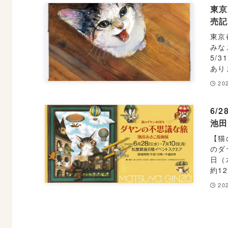
東
売
東京
みな
5/
あり
202
6/
池田
【猫
のダ
日（
約1
202