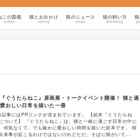
ねこの図鑑
猫とお出かけ
猫のニュース
猫の飼い方
猫
zukan
outing
news
breeding
g
『ぐうたらねこ』原画展・トークイベント開催！ 猫と過
す愛おしい日常を描いた一冊
の記事にはPRリンクが含まれています。 【絵本『ぐうたらね
について】 『ぐうたらねこ』は、猫と一緒に過ごす日常の中に
、何気なくて、でも確かに愛おしい時間を描いた絵本です。 特
出来事が起こるわけではないけれどただ、そばに猫がいて...