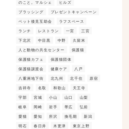
のこと。マルシェ
ヒルズ
ブラッシング
プレゼントキャンペーン
ペット後見互助会
ラフスペース
ランチ
レストラン
一宮
三宮
下北沢
中目黒
中野
久留米
人と動物の共生センター
保護猫
保護猫カフェ
保護猫団体
保護猫譲渡会
健康ケア
八戸
八重洲地下街
北九州
北千住
原宿
吉祥寺
名取
和歌山
天王寺
宇部
宮城
小山
山口
山梨
岐阜
岡崎
岩手
帯広
弘前
愛猫
愛知
所沢
換毛期
新潟
明石
春日井
木更津
東京上野