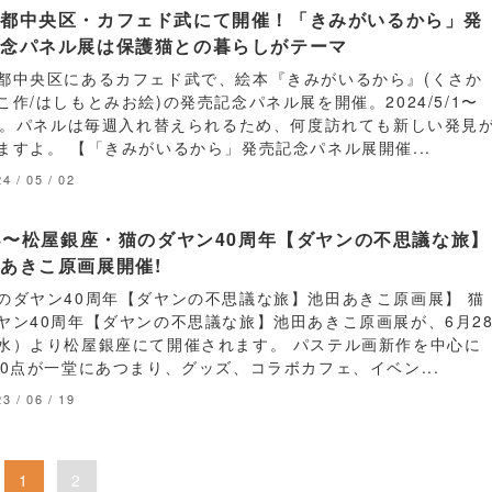
京都中央区・カフェド武にて開催！「きみがいるから」発
記念パネル展は保護猫との暮らしがテーマ
都中央区にあるカフェド武で、絵本『きみがいるから』(くさか
こ作/はしもとみお絵)の発売記念パネル展を開催。2024/5/1〜
31。パネルは毎週入れ替えられるため、何度訪れても新しい発見
ますよ。 【「きみがいるから」発売記念パネル展開催...
4 / 05 / 02
28〜松屋銀座・猫のダヤン40周年【ダヤンの不思議な旅】
あきこ原画展開催!
のダヤン40周年【ダヤンの不思議な旅】池田あきこ原画展】 猫
ヤン40周年【ダヤンの不思議な旅】池田あきこ原画展が、6月2
水）より松屋銀座にて開催されます。 パステル画新作を中心に
20点が一堂にあつまり、グッズ、コラボカフェ、イベン...
3 / 06 / 19
1
2