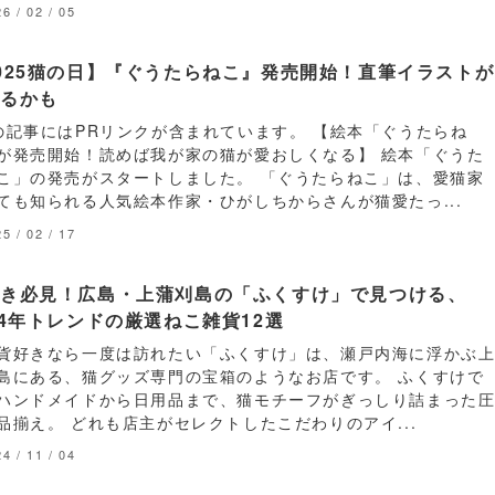
6 / 02 / 05
025猫の日】『ぐうたらねこ』発売開始！直筆イラストが
たるかも
の記事にはPRリンクが含まれています。 【絵本「ぐうたらね
が発売開始！読めば我が家の猫が愛おしくなる】 絵本「ぐうた
こ」の発売がスタートしました。 「ぐうたらねこ」は、愛猫家
ても知られる人気絵本作家・ひがしちからさんが猫愛たっ...
5 / 02 / 17
好き必見！広島・上蒲刈島の「ふくすけ」で見つける、
24年トレンドの厳選ねこ雑貨12選
貨好きなら一度は訪れたい「ふくすけ」は、瀬戸内海に浮かぶ
島にある、猫グッズ専門の宝箱のようなお店です。 ふくすけで
ハンドメイドから日用品まで、猫モチーフがぎっしり詰まった
品揃え。 どれも店主がセレクトしたこだわりのアイ...
4 / 11 / 04