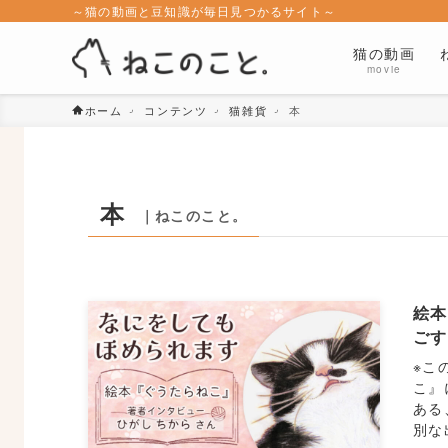
～猫の動画と豆知識が毎日見つかるサイト～
猫の動画
movie
ホーム
コンテンツ
猫雑貨
本
本
｜ねこのこと。
絵本
ご
※こ
こ』
ある
別な