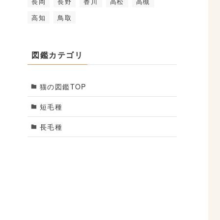
長岡
長野
香川
高松
高槻
高知
鳥取
図鑑カテゴリ
猫の図鑑TOP
短毛種
長毛種