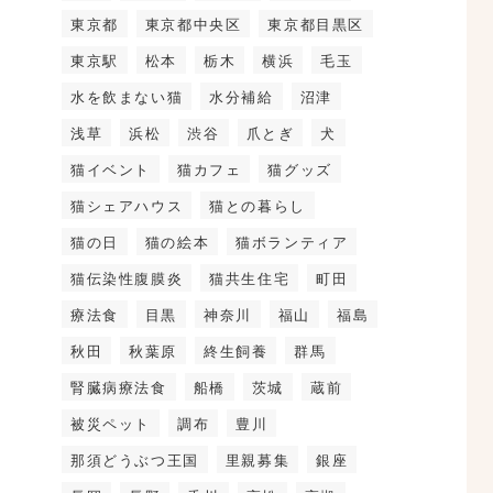
東京都
東京都中央区
東京都目黒区
東京駅
松本
栃木
横浜
毛玉
水を飲まない猫
水分補給
沼津
浅草
浜松
渋谷
爪とぎ
犬
猫イベント
猫カフェ
猫グッズ
猫シェアハウス
猫との暮らし
猫の日
猫の絵本
猫ボランティア
猫伝染性腹膜炎
猫共生住宅
町田
療法食
目黒
神奈川
福山
福島
秋田
秋葉原
終生飼養
群馬
腎臓病療法食
船橋
茨城
蔵前
被災ペット
調布
豊川
那須どうぶつ王国
里親募集
銀座