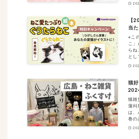
202
【2
当
※こ
こ」
らね
とし
202
猫
20
猫雑
蒲刈
は、
巻の
202