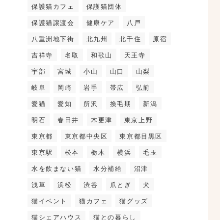
保護猫カフェ
保護猫団体
保護猫譲渡会
健康ケア
八戸
八重洲地下街
北九州
北千住
原宿
吉祥寺
名取
和歌山
天王寺
宇部
宮城
小山
山口
山梨
岐阜
岡崎
岩手
帯広
弘前
愛猫
愛知
所沢
換毛期
新潟
明石
春日井
木更津
東京上野
東京都
東京都中央区
東京都目黒区
東京駅
松本
栃木
横浜
毛玉
水を飲まない猫
水分補給
沼津
浅草
浜松
渋谷
爪とぎ
犬
猫イベント
猫カフェ
猫グッズ
猫シェアハウス
猫との暮らし