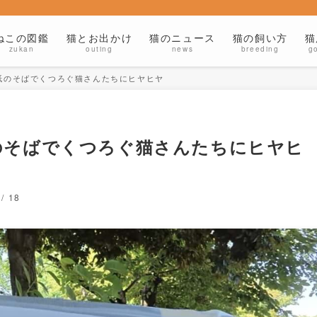
ねこの図鑑
猫とお出かけ
猫のニュース
猫の飼い方
猫
zukan
outing
news
breeding
g
紙のそばでくつろぐ猫さんたちにヒヤヒヤ
のそばでくつろぐ猫さんたちにヒヤヒ
 / 18