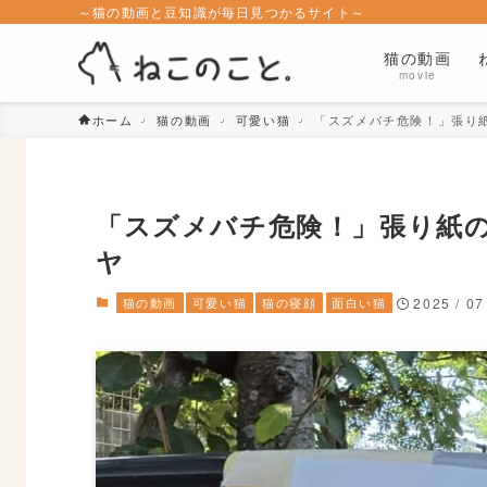
～猫の動画と豆知識が毎日見つかるサイト～
猫の動画
movie
ホーム
猫の動画
可愛い猫
「スズメバチ危険！」張り
「スズメバチ危険！」張り紙
ヤ
猫の動画
可愛い猫
猫の寝顔
面白い猫
2025 / 07