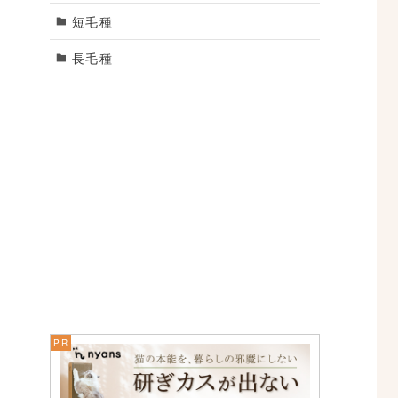
短毛種
長毛種