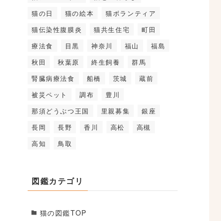
猫の日
猫の絵本
猫ボランティア
猫伝染性腹膜炎
猫共生住宅
町田
療法食
目黒
神奈川
福山
福島
秋田
秋葉原
終生飼養
群馬
腎臓病療法食
船橋
茨城
蔵前
被災ペット
調布
豊川
那須どうぶつ王国
里親募集
銀座
長岡
長野
香川
高松
高槻
高知
鳥取
図鑑カテゴリ
猫の図鑑TOP