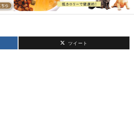
ツイート
。