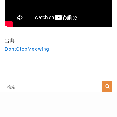
出典：
DontStopMeowing