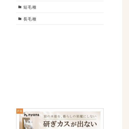
短毛種
長毛種