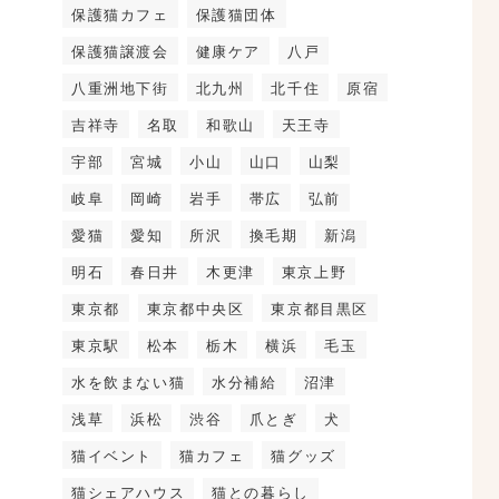
保護猫カフェ
保護猫団体
保護猫譲渡会
健康ケア
八戸
八重洲地下街
北九州
北千住
原宿
吉祥寺
名取
和歌山
天王寺
宇部
宮城
小山
山口
山梨
岐阜
岡崎
岩手
帯広
弘前
愛猫
愛知
所沢
換毛期
新潟
明石
春日井
木更津
東京上野
東京都
東京都中央区
東京都目黒区
東京駅
松本
栃木
横浜
毛玉
水を飲まない猫
水分補給
沼津
浅草
浜松
渋谷
爪とぎ
犬
猫イベント
猫カフェ
猫グッズ
猫シェアハウス
猫との暮らし