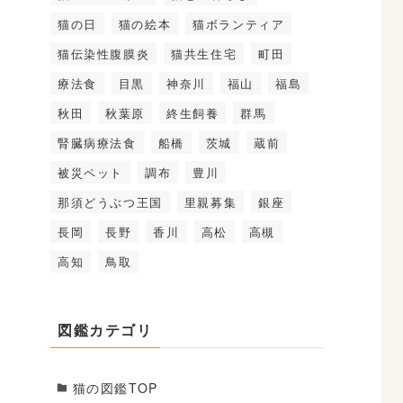
猫の日
猫の絵本
猫ボランティア
猫伝染性腹膜炎
猫共生住宅
町田
療法食
目黒
神奈川
福山
福島
秋田
秋葉原
終生飼養
群馬
腎臓病療法食
船橋
茨城
蔵前
被災ペット
調布
豊川
那須どうぶつ王国
里親募集
銀座
長岡
長野
香川
高松
高槻
高知
鳥取
図鑑カテゴリ
猫の図鑑TOP