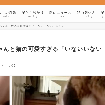
ねこの図鑑
猫とお出かけ
猫のニュース
猫の飼い方
猫
zukan
outing
news
breeding
g
赤ちゃんと猫の可愛すぎる「いないいないばぁ！」
ゃんと猫の可愛すぎる「いないいない
 / 11 / 06