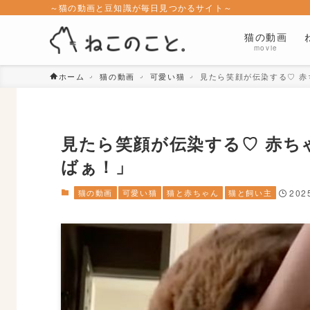
～猫の動画と豆知識が毎日見つかるサイト～
猫の動画
movie
ホーム
猫の動画
可愛い猫
見たら笑顔が伝染する♡ 
見たら笑顔が伝染する♡ 赤ち
ばぁ！」
猫の動画
可愛い猫
猫と赤ちゃん
猫と飼い主
2025