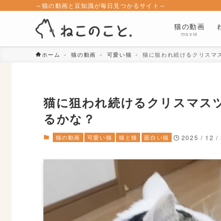
～猫の動画と豆知識が毎日見つかるサイト～
猫の動画
movie
ホーム
猫の動画
可愛い猫
猫に狙われ続けるクリスマ
猫に狙われ続けるクリスマス
るかな？
猫の動画
可愛い猫
猫と猫
面白い猫
2025 / 12 /