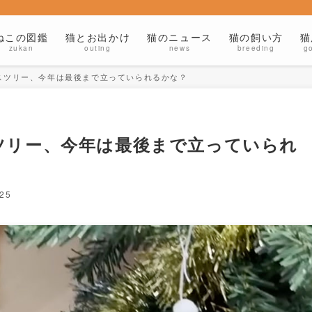
ねこの図鑑
猫とお出かけ
猫のニュース
猫の飼い方
猫
zukan
outing
news
breeding
g
スツリー、今年は最後まで立っていられるかな？
ツリー、今年は最後まで立っていられ
 25