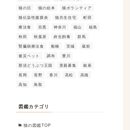
猫の日
猫の絵本
猫ボランティア
猫伝染性腹膜炎
猫共生住宅
町田
療法食
目黒
神奈川
福山
福島
秋田
秋葉原
終生飼養
群馬
腎臓病療法食
船橋
茨城
蔵前
被災ペット
調布
豊川
那須どうぶつ王国
里親募集
銀座
長岡
長野
香川
高松
高槻
高知
鳥取
図鑑カテゴリ
猫の図鑑TOP