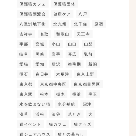
保護猫カフェ
保護猫団体
保護猫譲渡会
健康ケア
八戸
八重洲地下街
北九州
北千住
原宿
吉祥寺
名取
和歌山
天王寺
宇部
宮城
小山
山口
山梨
岐阜
岡崎
岩手
帯広
弘前
愛猫
愛知
所沢
換毛期
新潟
明石
春日井
木更津
東京上野
東京都
東京都中央区
東京都目黒区
東京駅
松本
栃木
横浜
毛玉
水を飲まない猫
水分補給
沼津
浅草
浜松
渋谷
爪とぎ
犬
猫イベント
猫カフェ
猫グッズ
猫シェアハウス
猫との暮らし