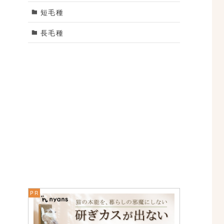
短毛種
長毛種