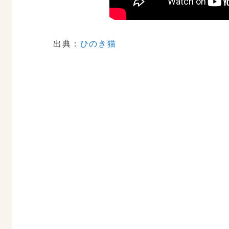
出典：
ひのき猫