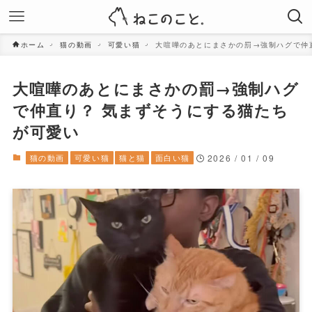
ホーム
猫の動画
可愛い猫
大喧嘩のあとにまさかの罰→強制ハグで仲
大喧嘩のあとにまさかの罰→強制ハグ
で仲直り？ 気まずそうにする猫たち
が可愛い
猫の動画
可愛い猫
猫と猫
面白い猫
2026 / 01 / 09