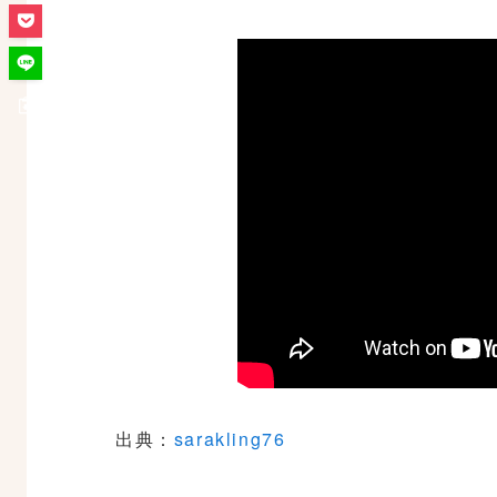
出典：
sarakling76