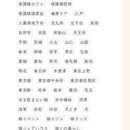
保護猫カフェ
保護猫団体
保護猫譲渡会
健康ケア
八戸
八重洲地下街
北九州
北千住
原宿
吉祥寺
名取
和歌山
天王寺
宇部
宮城
小山
山口
山梨
岐阜
岡崎
岩手
帯広
弘前
愛猫
愛知
所沢
換毛期
新潟
明石
春日井
木更津
東京上野
東京都
東京都中央区
東京都目黒区
東京駅
松本
栃木
横浜
毛玉
水を飲まない猫
水分補給
沼津
浅草
浜松
渋谷
爪とぎ
犬
猫イベント
猫カフェ
猫グッズ
猫シェアハウス
猫との暮らし