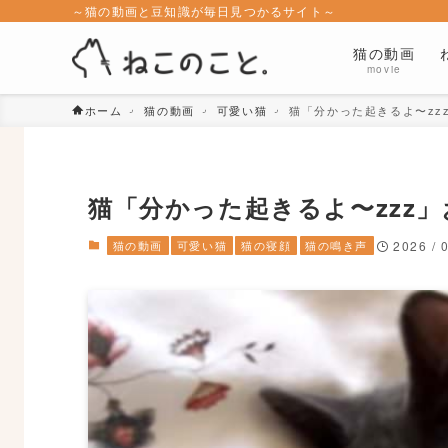
～猫の動画と豆知識が毎日見つかるサイト～
猫の動画
movie
ホーム
猫の動画
可愛い猫
猫「分かった起きるよ〜zz
猫「分かった起きるよ〜zzz
猫の動画
可愛い猫
猫の寝顔
猫の鳴き声
2026 / 