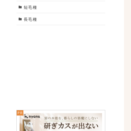
短毛種
長毛種