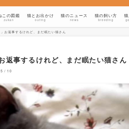
ねこの図鑑
猫とお出かけ
猫のニュース
猫の飼い方
猫
zukan
outing
news
breeding
g
z」お返事するけれど、まだ眠たい猫さん
」お返事するけれど、まだ眠たい猫さん
05 / 10