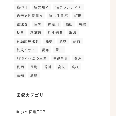
猫の日
猫の絵本
猫ボランティア
猫伝染性腹膜炎
猫共生住宅
町田
療法食
目黒
神奈川
福山
福島
秋田
秋葉原
終生飼養
群馬
腎臓病療法食
船橋
茨城
蔵前
被災ペット
調布
豊川
那須どうぶつ王国
里親募集
銀座
長岡
長野
香川
高松
高槻
高知
鳥取
図鑑カテゴリ
猫の図鑑TOP