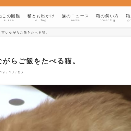
ねこの図鑑
猫とお出かけ
猫のニュース
猫の飼い方
猫
zukan
outing
news
breeding
g
と言いながらご飯をたべる猫。
ながらご飯をたべる猫。
19 / 10 / 26