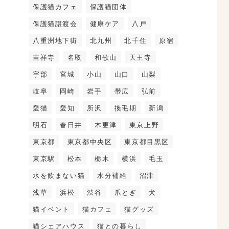
保護猫カフェ
保護猫団体
保護猫譲渡会
健康ケア
八戸
八重洲地下街
北九州
北千住
原宿
吉祥寺
名取
和歌山
天王寺
宇部
宮城
小山
山口
山梨
岐阜
岡崎
岩手
帯広
弘前
愛猫
愛知
所沢
換毛期
新潟
明石
春日井
木更津
東京上野
東京都
東京都中央区
東京都目黒区
東京駅
松本
栃木
横浜
毛玉
水を飲まない猫
水分補給
沼津
浅草
浜松
渋谷
爪とぎ
犬
猫イベント
猫カフェ
猫グッズ
猫シェアハウス
猫との暮らし