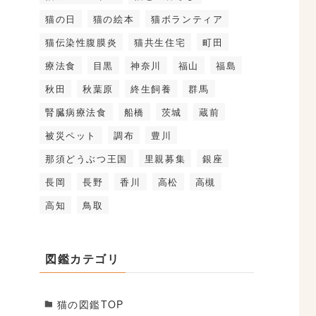
猫の日
猫の絵本
猫ボランティア
猫伝染性腹膜炎
猫共生住宅
町田
療法食
目黒
神奈川
福山
福島
秋田
秋葉原
終生飼養
群馬
腎臓病療法食
船橋
茨城
蔵前
被災ペット
調布
豊川
那須どうぶつ王国
里親募集
銀座
長岡
長野
香川
高松
高槻
高知
鳥取
図鑑カテゴリ
猫の図鑑TOP