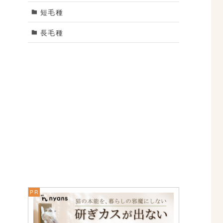
短毛種
長毛種