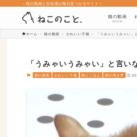
～猫の動画と豆知識が毎日見つかるサイト～
猫の動画
movie
ホーム
猫の動画
かわいい子猫
「うみゃいうみゃい」
「うみゃいうみゃい」と言い
猫の動画
かわいい子猫
猫とごはん
猫の鳴き声
20