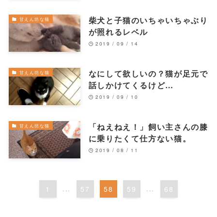
柴犬と子猫のいちゃいちゃぶり
甘えん坊な猫
が照れるレベル
2019 / 09 / 14
なにして欲しいの？猫が足元で
甘えん坊な猫
話しかけてくるけど…
2019 / 09 / 10
「ねえねえ！」飼い主さんの膝
甘えん坊な猫
に乗りたくて仕方ない猫。
2019 / 08 / 11
1
...
57
58
59
...
68