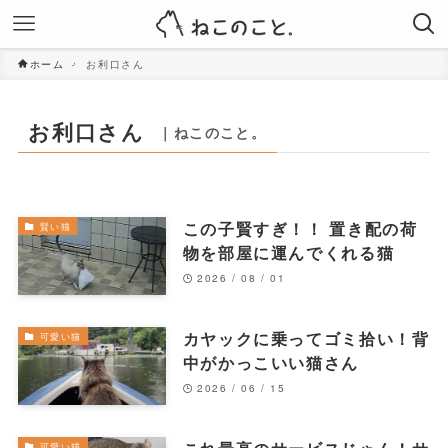
ホーム
お利口さん
お利口さん
｜ねこのこと。
この子賢すぎ！！ 置き配の荷
賢い猫
物を部屋に運んでくれる猫
2026 / 08 / 01
カヤックに乗ってゴミ拾い！背
可愛い猫
中がかっこいい猫さん
2026 / 06 / 15
可愛い猫