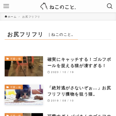
ホーム
お尻フリフリ
お尻フリフリ
｜ねこのこと。
確実にキャッチする！ゴルフボ
可愛い猫
ールを捉える猫が凄すぎる！
2020 / 10 / 19
「絶対逃がさないぞぉ…」お尻
可愛い猫
フリフリ獲物を狙う猫。
2019 / 08 / 10
可愛い猫