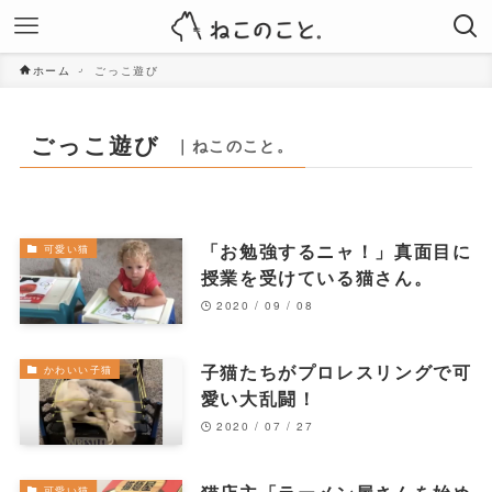
ホーム
ごっこ遊び
ごっこ遊び
｜ねこのこと。
「お勉強するニャ！」真面目に
可愛い猫
授業を受けている猫さん。
2020 / 09 / 08
子猫たちがプロレスリングで可
かわいい子猫
愛い大乱闘！
2020 / 07 / 27
可愛い猫