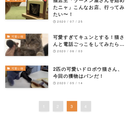
猫店主「ラーメン屋さんを始め
たニャ」こんなお店、行ってみ
たい〜！
2020 / 07 / 25
可愛すぎてキュンとする！猫さ
可愛い猫
んと電話ごっこをしてみたら…
2020 / 06 / 03
2匹の可愛いドロボウ猫さん、
可愛い猫
今回の獲物はパンだ！
2020 / 05 / 14
1
2
3
4