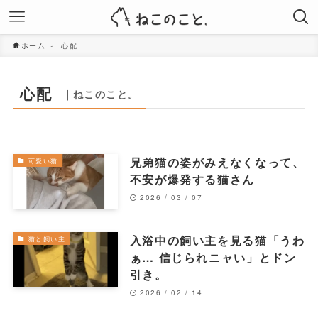
ホーム
心配
心配
｜ねこのこと。
兄弟猫の姿がみえなくなって、
可愛い猫
不安が爆発する猫さん
2026 / 03 / 07
入浴中の飼い主を見る猫「うわ
猫と飼い主
ぁ… 信じられニャい」とドン
引き。
2026 / 02 / 14