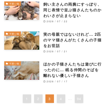
飼い主さんの両腕にすっぽり、
可愛い猫
同じ表情で並ぶ猫さんたちのか
わいさが止まらない
2026 / 07 / 22
実の母親ではないけれど… 2匹
可愛い猫
のママ猫さんがたくさんの子猫
をお世話
2026 / 07 / 21
ほかの子猫さんたちは遊びに行
可愛い猫
ったのに… 眠る仲間のそばを
離れない優しい子猫さん
2026 / 07 / 17
1
2
3
4
...
94