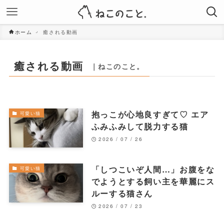
ホーム
癒される動画
癒される動画
｜ねこのこと。
抱っこが心地良すぎて♡ エア
可愛い猫
ふみふみして脱力する猫
2026 / 07 / 26
「しつこいぞ人間…」お腹をな
可愛い猫
でようとする飼い主を華麗にス
ルーする猫さん
2026 / 07 / 23