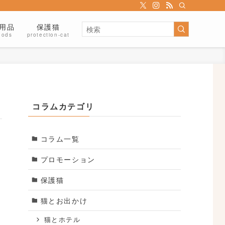
用品
保護猫
oods
protection-cat
コラムカテゴリ
コラム一覧
プロモーション
保護猫
福
猫とお出かけ
介
猫とホテル