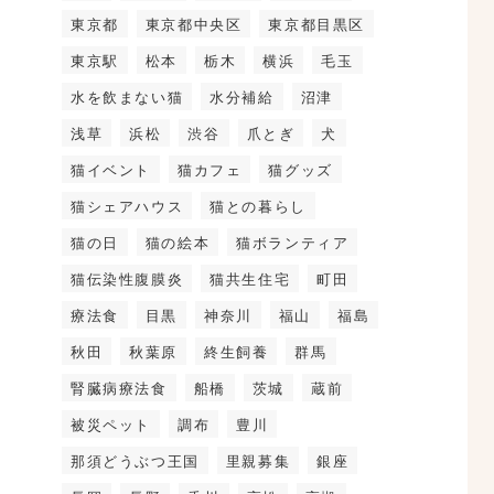
東京都
東京都中央区
東京都目黒区
東京駅
松本
栃木
横浜
毛玉
水を飲まない猫
水分補給
沼津
浅草
浜松
渋谷
爪とぎ
犬
猫イベント
猫カフェ
猫グッズ
猫シェアハウス
猫との暮らし
猫の日
猫の絵本
猫ボランティア
猫伝染性腹膜炎
猫共生住宅
町田
療法食
目黒
神奈川
福山
福島
秋田
秋葉原
終生飼養
群馬
腎臓病療法食
船橋
茨城
蔵前
被災ペット
調布
豊川
那須どうぶつ王国
里親募集
銀座