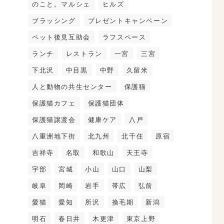
のこと。マルシェ
ヒルズ
ブラッシング
プレゼントキャンペーン
ペット後見互助会
ラフスペース
ランチ
レストラン
一宮
三宮
下北沢
中目黒
中野
久留米
人と動物の共生センター
保護猫
保護猫カフェ
保護猫団体
保護猫譲渡会
健康ケア
八戸
八重洲地下街
北九州
北千住
原宿
吉祥寺
名取
和歌山
天王寺
宇部
宮城
小山
山口
山梨
岐阜
岡崎
岩手
帯広
弘前
愛猫
愛知
所沢
換毛期
新潟
明石
春日井
木更津
東京上野