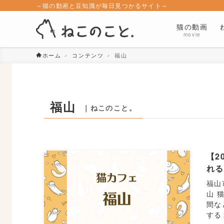
～猫の動画と豆知識が毎日見つかるサイト～
猫の動画
movie
ホーム
コンテンツ
福山
福山
｜ねこのこと。
【2
れ
福山
山 
間な
する