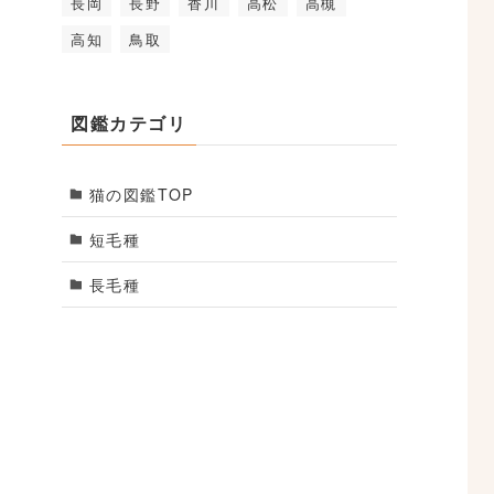
長岡
長野
香川
高松
高槻
高知
鳥取
図鑑カテゴリ
猫の図鑑TOP
短毛種
長毛種