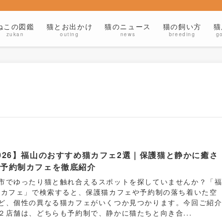
ねこの図鑑
猫とお出かけ
猫のニュース
猫の飼い方
猫
zukan
outing
news
breeding
g
026】福山のおすすめ猫カフェ2選｜保護猫と静かに癒さ
る予約制カフェを徹底紹介
市でゆったり猫と触れ合えるスポットを探していませんか？「
猫カフェ」で検索すると、保護猫カフェや予約制の落ち着いた空
ど、個性の異なる猫カフェがいくつか見つかります。今回ご紹
２店舗は、どちらも予約制で、静かに猫たちと向き合...