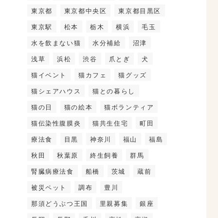
東京都
東京都中央区
東京都目黒区
東京駅
松本
栃木
横浜
毛玉
水を飲まない猫
水分補給
沼津
浅草
浜松
渋谷
爪とぎ
犬
猫イベント
猫カフェ
猫グッズ
猫シェアハウス
猫との暮らし
猫の日
猫の絵本
猫ボランティア
猫伝染性腹膜炎
猫共生住宅
町田
療法食
目黒
神奈川
福山
福島
秋田
秋葉原
終生飼養
群馬
腎臓病療法食
船橋
茨城
蔵前
被災ペット
調布
豊川
那須どうぶつ王国
里親募集
銀座