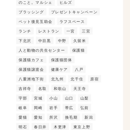
のこと。マルシェ
ヒルズ
ブラッシング
プレゼントキャンペーン
ペット後見互助会
ラフスペース
ランチ
レストラン
一宮
三宮
下北沢
中目黒
中野
久留米
人と動物の共生センター
保護猫
保護猫カフェ
保護猫団体
保護猫譲渡会
健康ケア
八戸
八重洲地下街
北九州
北千住
原宿
吉祥寺
名取
和歌山
天王寺
宇部
宮城
小山
山口
山梨
岐阜
岡崎
岩手
帯広
弘前
愛猫
愛知
所沢
換毛期
新潟
明石
春日井
木更津
東京上野