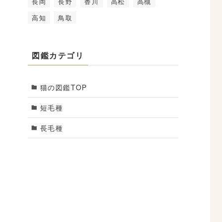
長岡
長野
香川
高松
高槻
高知
鳥取
図鑑カテゴリ
猫の図鑑TOP
短毛種
長毛種