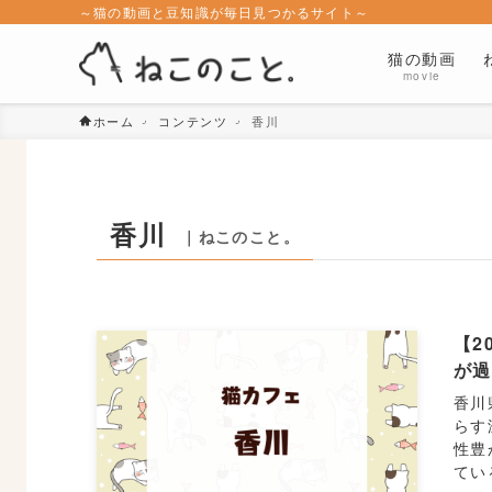
～猫の動画と豆知識が毎日見つかるサイト～
猫の動画
movie
ホーム
コンテンツ
香川
香川
｜ねこのこと。
【2
が
香川
らす
性豊
てい