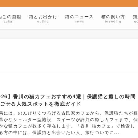
ねこの図鑑
猫とお出かけ
猫のニュース
猫の飼い方
猫
zukan
outing
news
breeding
g
026】香川の猫カフェおすすめ4選｜保護猫と癒しの時間
過ごせる人気スポットを徹底ガイド
県には、のんびりくつろげる古民家カフェから、保護猫たちが
温かなシェルター型施設、スイーツが評判の癒しカフェまで、
かな猫カフェが数多く存在します。「香川 猫カフェ」で検索し
る方の中には、保護猫と出会いたい人、旅行ついでに...