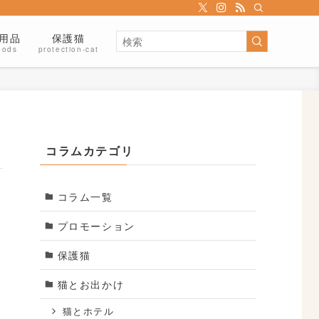
用品
保護猫
oods
protection-cat
コラムカテゴリ
コラム一覧
プロモーション
保護猫
暮
個
猫とお出かけ
猫とホテル