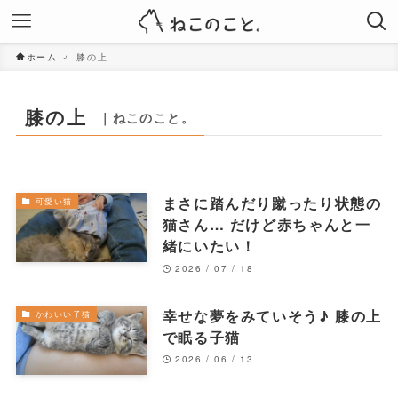
ホーム
膝の上
膝の上
｜ねこのこと。
まさに踏んだり蹴ったり状態の
可愛い猫
猫さん… だけど赤ちゃんと一
緒にいたい！
2026 / 07 / 18
幸せな夢をみていそう♪ 膝の上
かわいい子猫
で眠る子猫
2026 / 06 / 13