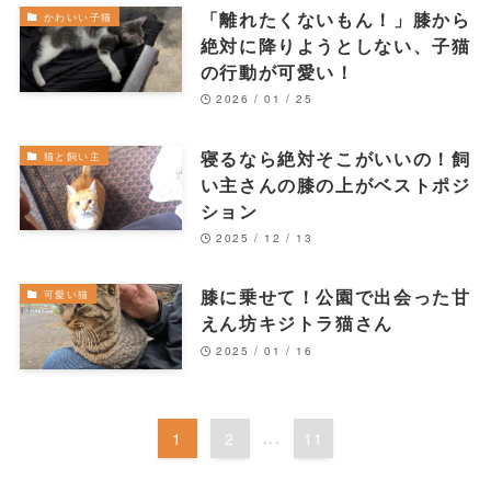
「離れたくないもん！」膝から
かわいい子猫
絶対に降りようとしない、子猫
の行動が可愛い！
2026 / 01 / 25
寝るなら絶対そこがいいの！飼
猫と飼い主
い主さんの膝の上がベストポジ
ション
2025 / 12 / 13
膝に乗せて！公園で出会った甘
可愛い猫
えん坊キジトラ猫さん
2025 / 01 / 16
1
2
...
11