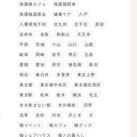
保護猫カフェ
保護猫団体
保護猫譲渡会
健康ケア
八戸
八重洲地下街
北九州
北千住
原宿
吉祥寺
名取
和歌山
天王寺
宇部
宮城
小山
山口
山梨
岐阜
岡崎
岩手
帯広
弘前
愛猫
愛知
所沢
換毛期
新潟
明石
春日井
木更津
東京上野
東京都
東京都中央区
東京都目黒区
東京駅
松本
栃木
横浜
毛玉
水を飲まない猫
水分補給
沼津
空
浅草
浜松
渋谷
爪とぎ
犬
猫イベント
猫カフェ
猫グッズ
猫シェアハウス
猫との暮らし