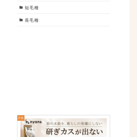
短毛種
長毛種