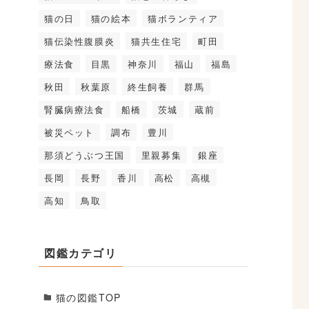
猫の日
猫の絵本
猫ボランティア
猫伝染性腹膜炎
猫共生住宅
町田
療法食
目黒
神奈川
福山
福島
秋田
秋葉原
終生飼養
群馬
腎臓病療法食
船橋
茨城
蔵前
被災ペット
調布
豊川
那須どうぶつ王国
里親募集
銀座
長岡
長野
香川
高松
高槻
高知
鳥取
図鑑カテゴリ
猫の図鑑TOP