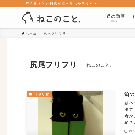
～猫の動画と豆知識が毎日見つかるサイト～
猫の動画
movie
ホーム
尻尾フリフリ
尻尾フリフリ
｜ねこのこと。
箱
可愛い猫
緑色
出て
者か
猫さ
202