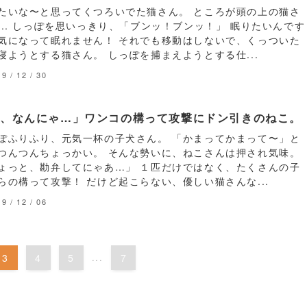
たいな〜と思ってくつろいでた猫さん。 ところが頭の上の猫さ
... しっぽを思いっきり、「ブンッ！ブンッ！」 眠りたいんです
気になって眠れません！ それでも移動はしないで、くっついた
寝ようとする猫さん。 しっぽを捕まえようとする仕...
9 / 12 / 30
う、なんにゃ…」ワンコの構って攻撃にドン引きのねこ。
ぽふりふり、元気一杯の子犬さん。 「かまってかまって〜」と
つんつんちょっかい。 そんな勢いに、ねこさんは押され気味。
ょっと、勘弁してにゃあ…」 １匹だけではなく、たくさんの子
らの構って攻撃！ だけど起こらない、優しい猫さんな...
9 / 12 / 06
3
4
5
...
7