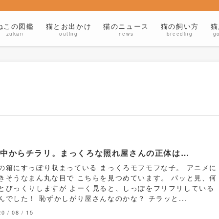
ねこの図鑑
猫とお出かけ
猫のニュース
猫の飼い方
猫
zukan
outing
news
breeding
g
の中からチラリ。まっくろな照れ屋さんの正体は…
の箱にすっぽり収まっている まっくろモフモフな子。 アニメに
きそうなまん丸な目で こちらを見つめています。 パッと見、何
とびっくりしますが よーく見ると、しっぽをフリフリしている
んでした！ 恥ずかしがり屋さんなのかな？ チラッと...
0 / 08 / 15