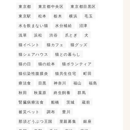
東京都
東京都中央区
東京都目黒区
東京駅
松本
栃木
横浜
毛玉
水を飲まない猫
水分補給
沼津
浅草
浜松
渋谷
爪とぎ
犬
猫イベント
猫カフェ
猫グッズ
猫シェアハウス
猫との暮らし
猫の日
猫の絵本
猫ボランティア
猫伝染性腹膜炎
猫共生住宅
町田
療法食
目黒
神奈川
福山
福島
秋田
秋葉原
終生飼養
群馬
腎臓病療法食
船橋
茨城
蔵前
被災ペット
調布
豊川
那須どうぶつ王国
里親募集
銀座