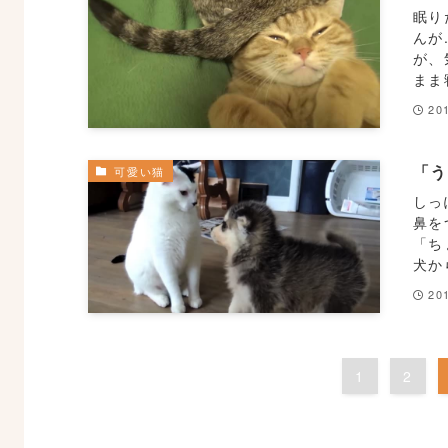
眠り
んが
が、
まま
201
「
可愛い猫
しっ
鼻を
「ち
犬か
201
1
2