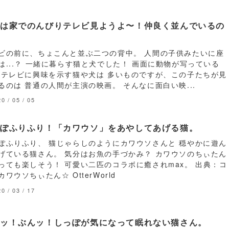
日は家でのんびりテレビ見ようよ〜！仲良く並んでいるの
…
ビの前に、ちょこんと並ぶ二つの背中。 人間の子供みたいに座
は...？ 一緒に暮らす猫と犬でした！ 画面に動物が写っている
 テレビに興味を示す猫や犬は 多いものですが、この子たちが見
るのは 普通の人間が主演の映画。 そんなに面白い映...
0 / 05 / 05
っぽふりふり！「カワウソ」をあやしてあげる猫。
ぽふりふり、 猫じゃらしのようにカワウソさんと 穏やかに遊ん
げている猫さん。 気分はお魚の手づかみ？ カワウソのちぃたん
っても楽しそう！ 可愛い二匹のコラボに癒されmax。 出典：コ
カワウソちぃたん☆ OtterWorld
0 / 03 / 17
んッ！ぶんッ！しっぽが気になって眠れない猫さん。