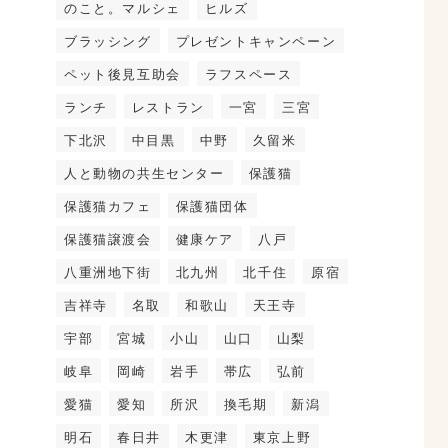
のこと。マルシェ
ヒルズ
ブラッシング
プレゼントキャンペーン
ペット後見互助会
ラフスペース
ランチ
レストラン
一宮
三宮
下北沢
中目黒
中野
久留米
人と動物の共生センター
保護猫
保護猫カフェ
保護猫団体
保護猫譲渡会
健康ケア
八戸
八重洲地下街
北九州
北千住
原宿
吉祥寺
名取
和歌山
天王寺
宇部
宮城
小山
山口
山梨
岐阜
岡崎
岩手
帯広
弘前
愛猫
愛知
所沢
換毛期
新潟
明石
春日井
木更津
東京上野