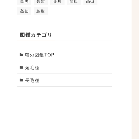
長岡
長野
香川
高松
高槻
高知
鳥取
図鑑カテゴリ
猫の図鑑TOP
短毛種
長毛種