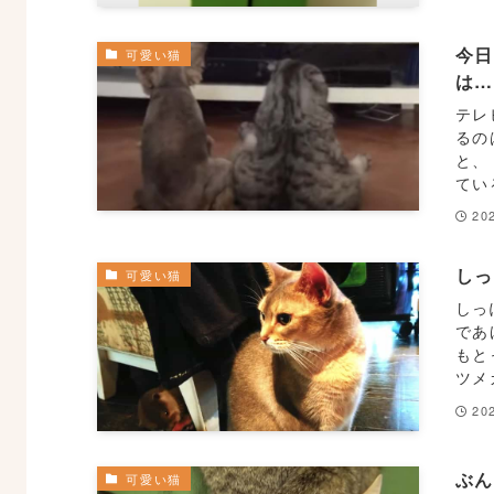
今
可愛い猫
は
テレ
るの
と、
てい
202
し
可愛い猫
しっ
であ
もと
ツメ
202
ぶ
可愛い猫