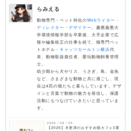
らみえる
動物専門・ペット特化の
Webライター・
ディレクター・デザイナー
。慶應義塾大
学環境情報学部を卒業後、大手企業で広
報や編集校正の仕事を経て、猫専門ペッ
トホテル・
キャッツカールトン横浜
代
表、動物取扱責任者、愛玩動物飼養管理
士。
幼少期から犬やリス、うさぎ、鳥、金魚
など、さまざまな動物と共に過ごし、現
在は4匹の猫たちと暮らしています。デザ
インと言葉で動物の魅力を発信し、保護
活動にもつなげていきたいと思っていま
す。
2026 / 08 / 05
【2026】木更津のおすすめ猫カフェ3選